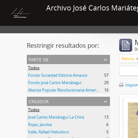
Archivo José Carlos Mariáte
Restringir resultados por:
De
parte de
México
Todos
Fondo Sociedad Editora Amauta
57
Fondo José Carlos Mariátegui
29
Imprimi
Alianza Popular Revolucionaria Americana-APRA (Colección)
16
creador
Todos
José Carlos Mariátegui La Chira
13
Rojas, Jacoba
6
Valle, Rafael Heliodoro
5