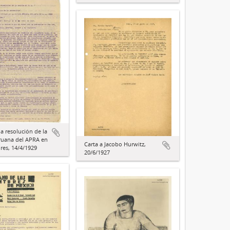
la resolución de la
ruana del APRA en
Carta a Jacobo Hurwitz,
res, 14/4/1929
20/6/1927