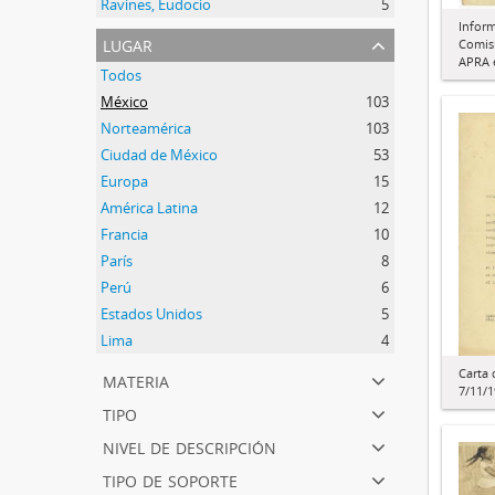
Ravines, Eudocio
5
Inform
lugar
Comisi
APRA e
Todos
México
103
Norteamérica
103
Ciudad de México
53
Europa
15
América Latina
12
Francia
10
París
8
Perú
6
Estados Unidos
5
Lima
4
materia
Carta
7/11/
tipo
nivel de descripción
tipo de soporte