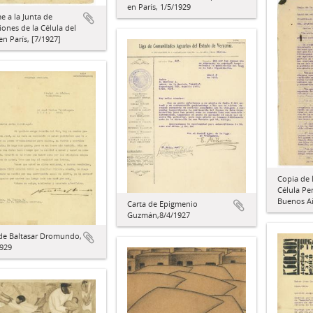
en París, 1/5/1929
e a la Junta de
ones de la Célula del
n París, [7/1927]
Copia de 
Célula Pe
Buenos Ai
Carta de Epigmenio
Guzmán,8/4/1927
 de Baltasar Dromundo,
1929