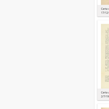
Carta 
17/12
Carta 
2/7/19