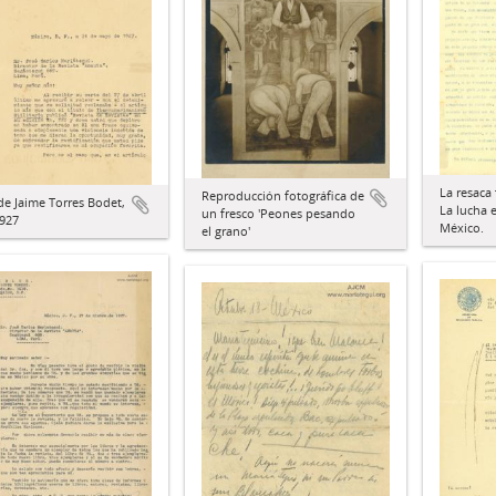
La resaca 
Reproducción fotográfica de
de Jaime Torres Bodet,
La lucha 
un fresco 'Peones pesando
1927
México.
el grano'