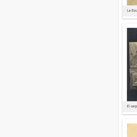
La Esc
El car