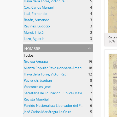
Haya de la Torre, Víctor Raúl
5
Cox, Carlos Manuel
4
Leal, Fernando
4
Bazán, Armando
3
Ravines, Eudocio
3
Marof, Tristán
3
Carta 
Lazo, Agustín
3
14/7/
nombre
Todos
Revista Amauta
19
Alianza Popular Revolucionaria Americana (APRA)
18
Haya de la Torre, Víctor Raúl
12
Pavletich, Esteban
8
Vasconcelos, José
7
Secretaría de Educación Pública (México)
7
Revista Mundial
6
Partido Nacionalista Libertador del Perú
6
José Carlos Mariátegui La Chira
5