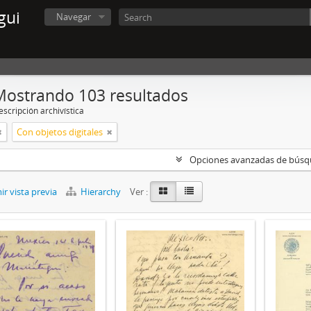
gui
Navegar
Mostrando 103 resultados
scripción archivística
Con objetos digitales
Opciones avanzadas de bús
r vista previa
Hierarchy
Ver :