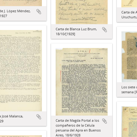
de J. López Méndez,
Carta de A
/1927
Uruchurtu
Carta de Blanca Luz Brum,
18/10/[1929]
Los siete 
semana [R
a José Malanca,
Carta de Magda Portal a los
29
compañeros de la Célula
peruana del Apra en Buenos
Aires, 18/6/1928