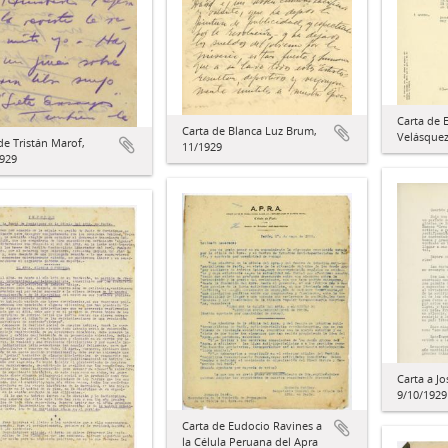
Carta de 
Carta de Blanca Luz Brum,
Velásquez
de Tristán Marof,
11/1929
1929
Carta a J
9/10/1929
Carta de Eudocio Ravines a
la Célula Peruana del Apra