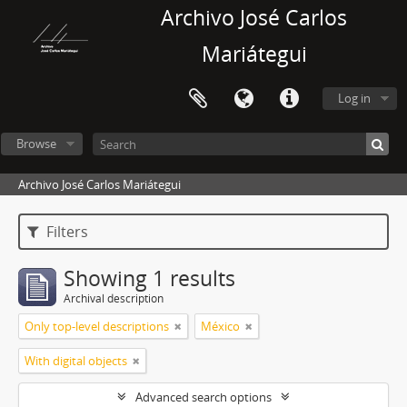
Archivo José Carlos
Mariátegui
Log in
Browse
Archivo José Carlos Mariátegui
Filters
Showing 1 results
Archival description
Only top-level descriptions
México
With digital objects
Advanced search options