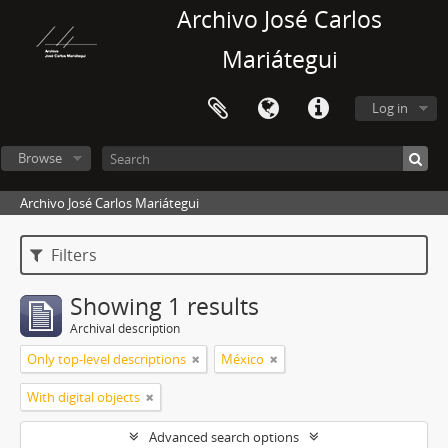
Archivo José Carlos
Mariátegui
Log in
Browse
Archivo José Carlos Mariátegui
Filters
Showing 1 results
Archival description
Only top-level descriptions
México
With digital objects
Advanced search options