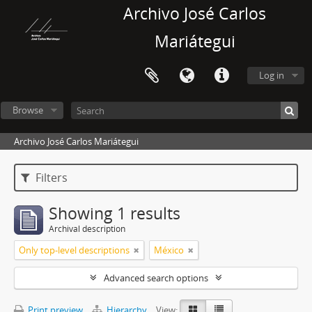
Archivo José Carlos
Mariátegui
Log in
Browse
Archivo José Carlos Mariátegui
Filters
Showing 1 results
Archival description
Only top-level descriptions
México
Advanced search options
Print preview
Hierarchy
View: