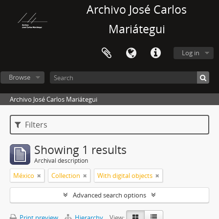
Archivo José Carlos
Mariátegui
Log in
Browse
Archivo José Carlos Mariátegui
Filters
Showing 1 results
Archival description
México
Collection
With digital objects
Advanced search options
Print preview
Hierarchy
View: