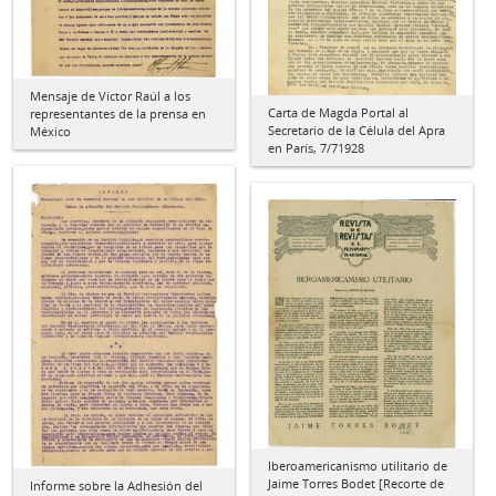
Mensaje de Víctor Raúl a los
Carta de Magda Portal al
representantes de la prensa en
Secretario de la Célula del Apra
México
en París, 7/71928
Iberoamericanismo utilitario de
Jaime Torres Bodet [Recorte de
Informe sobre la Adhesión del