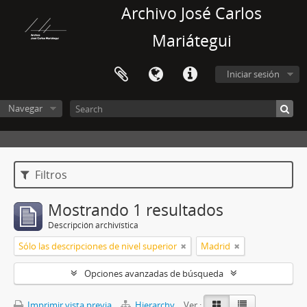
Archivo José Carlos
Mariátegui
Iniciar sesión
Navegar
Filtros
Mostrando 1 resultados
Descripción archivística
Sólo las descripciones de nivel superior
Madrid
Opciones avanzadas de búsqueda
Imprimir vista previa
Hierarchy
Ver :