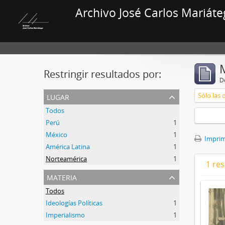
Archivo José Carlos Mariáte
Restringir resultados por:
De
lugar
Sólo las 
Todos
Perú
1
México
1
Imprimi
América Latina
1
Norteamérica
1
1 res
materia
Todos
Ideologías Políticas
1
Imperialismo
1