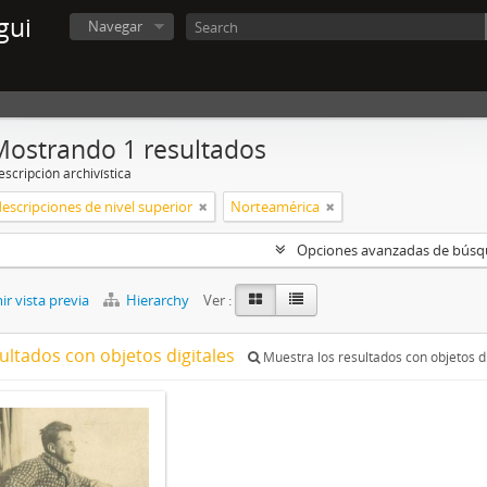
gui
Navegar
Mostrando 1 resultados
scripción archivística
descripciones de nivel superior
Norteamérica
Opciones avanzadas de bús
r vista previa
Hierarchy
Ver :
ultados con objetos digitales
Muestra los resultados con objetos di