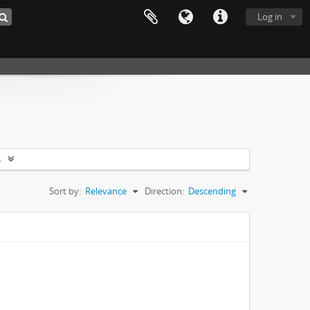
Log in
s
Sort by:
Relevance
Direction:
Descending