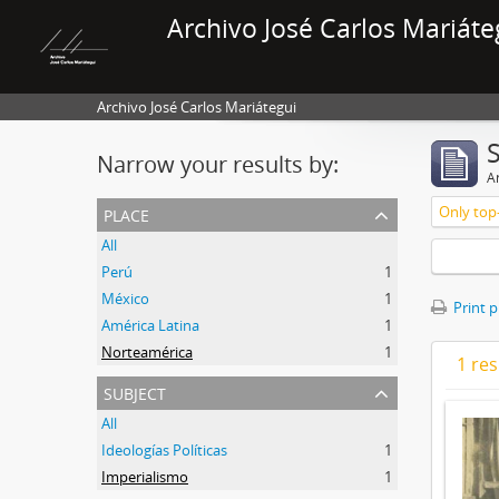
Archivo José Carlos Mariáte
Archivo José Carlos Mariátegui
Narrow your results by:
Ar
place
Only top-
All
Perú
1
México
1
Print 
América Latina
1
Norteamérica
1
1 res
subject
All
Ideologías Políticas
1
Imperialismo
1