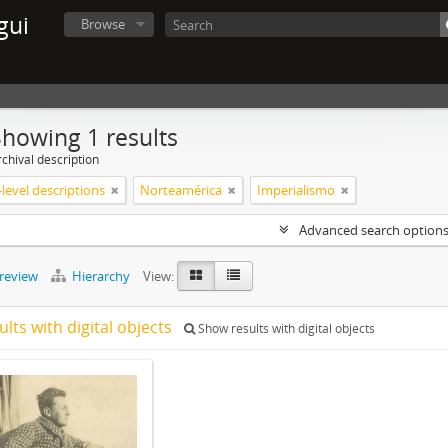
gui
Browse
Showing 1 results
chival description
level descriptions
Norteamérica
Imperialismo
Advanced search option
preview
Hierarchy
View:
ults with digital objects
Show results with digital objects