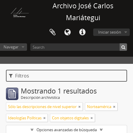
Archivo José Carlos
Mariátegui
Iniciar sesión
Navegar
Filtros
Mostrando 1 resultados
Descripción archivística
Sólo las descripciones de nivel superior
Norteamérica
Ideologías Políticas
Con objetos digitales
Opciones avanzadas de búsqueda