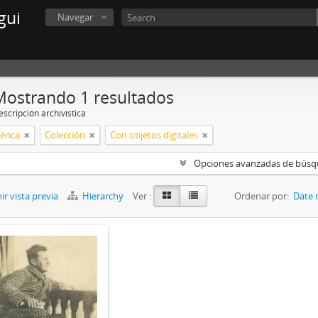
gui
Navegar
Mostrando 1 resultados
scripción archivística
érica
Colección
Con objetos digitales
Opciones avanzadas de bús
r vista previa
Hierarchy
Ver :
Ordenar por:
Date 