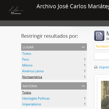
Archivo José Carlos Mariáte
Restringir resultados por:
De
lugar
Norteam
Todos
Perú
1
México
1
Imprimi
América Latina
1
Norteamérica
1
materia
Todos
Ideologías Políticas
1
Imperialismo
1