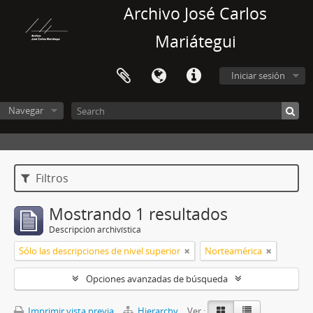
Archivo José Carlos
Mariátegui
Iniciar sesión
Navegar
Filtros
Mostrando 1 resultados
Descripción archivística
Sólo las descripciones de nivel superior
Norteamérica
Opciones avanzadas de búsqueda
Imprimir vista previa
Hierarchy
Ver :