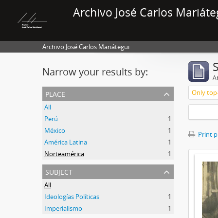
Archivo José Carlos Mariáte
Archivo José Carlos Mariátegui
Narrow your results by:
Ar
place
Only top-
All
Perú
1
México
1
Print 
América Latina
1
Norteamérica
1
subject
All
Ideologías Políticas
1
Imperialismo
1