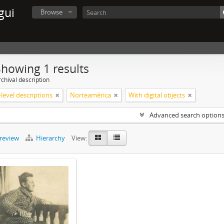
gui
Browse
Showing 1 results
chival description
level descriptions
Norteamérica
With digital objects
Advanced search option
preview
Hierarchy
View: