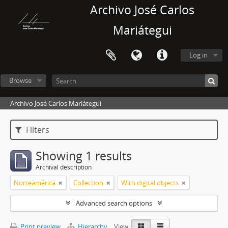
Archivo José Carlos
Mariátegui
Log in
Browse
Archivo José Carlos Mariátegui
Filters
Showing 1 results
Archival description
Norteamérica
Collection
With digital objects
Advanced search options
Print preview
Hierarchy
View: