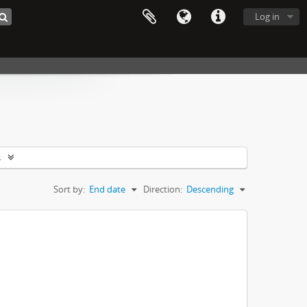
Log in
s
Sort by:
End date
Direction:
Descending