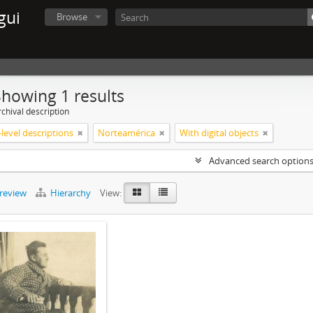
gui
Browse
Showing 1 results
chival description
level descriptions
Norteamérica
With digital objects
Advanced search option
preview
Hierarchy
View: