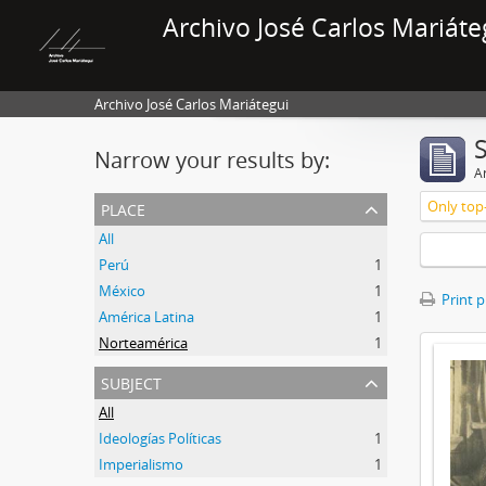
Archivo José Carlos Mariáte
Archivo José Carlos Mariátegui
Narrow your results by:
Ar
place
Only top-
All
Perú
1
México
1
Print 
América Latina
1
Norteamérica
1
subject
All
Ideologías Políticas
1
Imperialismo
1