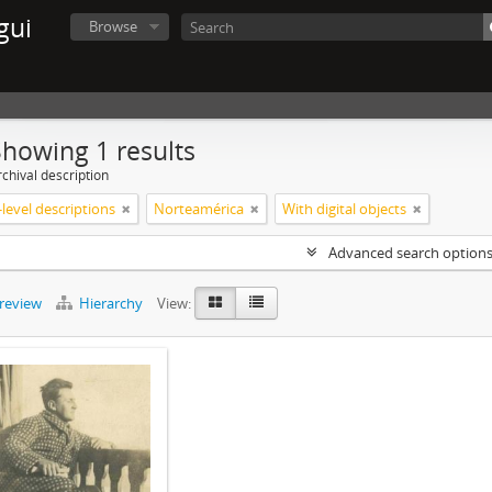
gui
Browse
Showing 1 results
chival description
level descriptions
Norteamérica
With digital objects
Advanced search option
preview
Hierarchy
View: