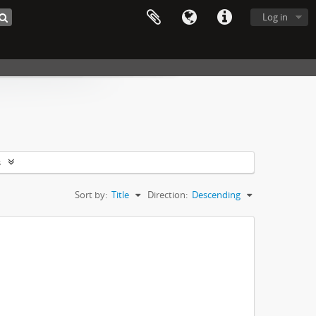
Log in
s
Sort by:
Title
Direction:
Descending