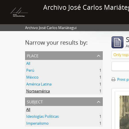
Archivo José Carlos Mariáte
Archivo José Carlos Mariátegui
Narrow your results by:
Ar
place
Only top-
All
Perú
1
México
1
Print 
América Latina
1
Norteamérica
1
subject
All
Ideologías Políticas
1
Imperialismo
1