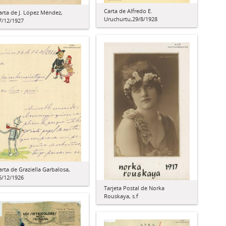
Carta de Alfredo E.
arta de J. López Méndez,
Uruchurtu,29/8/1928
7/12/1927
arta de Graziella Garbalosa,
6/12/1926
Tarjeta Postal de Norka
Rouskaya, s.f