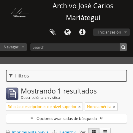
Archivo José Carlos
Mariátegui
Iniciar sesión
Navegar
Filtros
Mostrando 1 resultados
Descripción archivística
Sólo las descripciones de nivel superior
Norteamérica
Opciones avanzadas de búsqueda
Imprimir vista previa
Hierarchy
Ver :