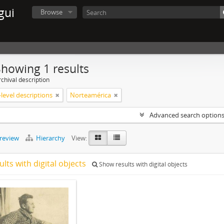
gui
Browse
Showing 1 results
chival description
level descriptions
Norteamérica
Advanced search option
preview
Hierarchy
View:
ults with digital objects
Show results with digital objects