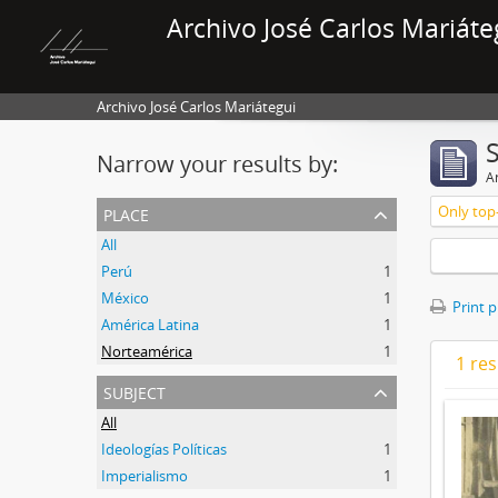
Archivo José Carlos Mariáte
Archivo José Carlos Mariátegui
Narrow your results by:
Ar
place
Only top-
All
Perú
1
México
1
Print 
América Latina
1
Norteamérica
1
1 res
subject
All
Ideologías Políticas
1
Imperialismo
1