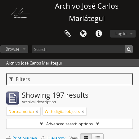
Archivo José Carlos
Mariátegui
Log in
Browse
Archivo José Carlos Mariátegui
Filters
Showing 197 results
Archival description
Norteamérica
With digital objects
Advanced search options
Print preview
Hierarchy
View: