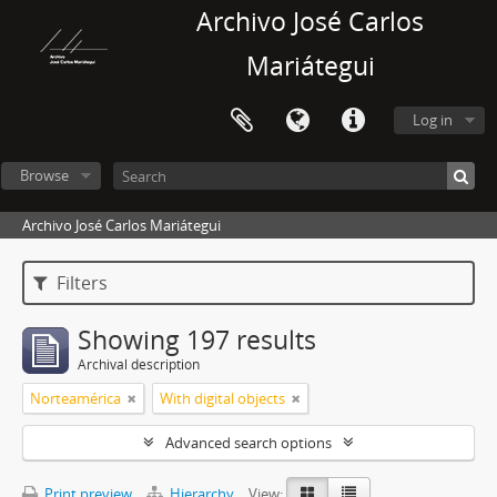
Archivo José Carlos
Mariátegui
Log in
Browse
Archivo José Carlos Mariátegui
Filters
Showing 197 results
Archival description
Norteamérica
With digital objects
Advanced search options
Print preview
Hierarchy
View: