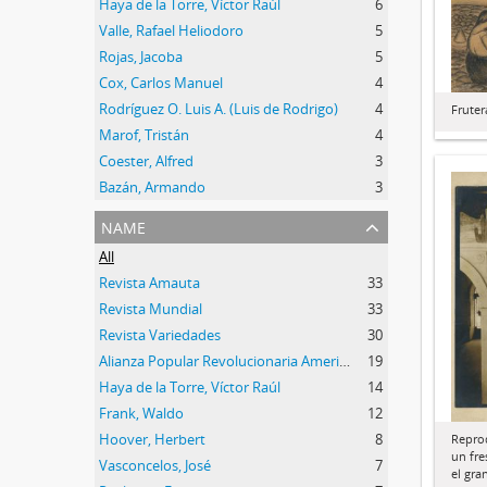
Haya de la Torre, Víctor Raúl
6
Valle, Rafael Heliodoro
5
Rojas, Jacoba
5
Cox, Carlos Manuel
4
Rodríguez O. Luis A. (Luis de Rodrigo)
4
Fruter
Marof, Tristán
4
Coester, Alfred
3
Bazán, Armando
3
name
All
Revista Amauta
33
Revista Mundial
33
Revista Variedades
30
Alianza Popular Revolucionaria Americana (APRA)
19
Haya de la Torre, Víctor Raúl
14
Frank, Waldo
12
Hoover, Herbert
8
Reprod
un fr
Vasconcelos, José
7
el gra