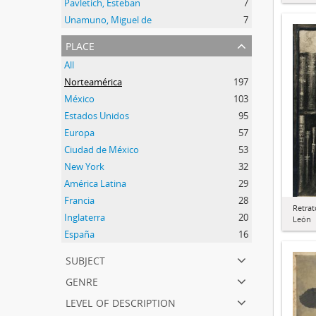
Pavletich, Esteban
7
Unamuno, Miguel de
7
place
All
Norteamérica
197
México
103
Estados Unidos
95
Europa
57
Ciudad de México
53
New York
32
América Latina
29
Francia
28
Retrat
Inglaterra
20
León
España
16
subject
genre
level of description