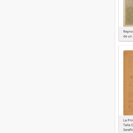
Repro
de un 
La Pri
Talla 
Serafí