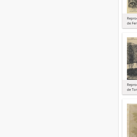
Repro
de Fe
Repro
de To