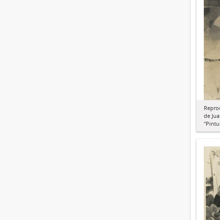
Repro
de Jua
"Pintu