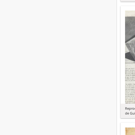
Repro
de Gui