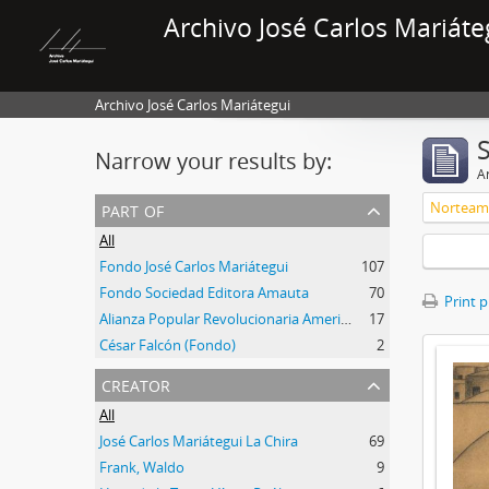
Archivo José Carlos Mariáte
Archivo José Carlos Mariátegui
Narrow your results by:
Ar
part of
Norteam
All
Fondo José Carlos Mariátegui
107
Fondo Sociedad Editora Amauta
70
Print 
Alianza Popular Revolucionaria Americana-APRA (Colección)
17
César Falcón (Fondo)
2
creator
All
José Carlos Mariátegui La Chira
69
Frank, Waldo
9