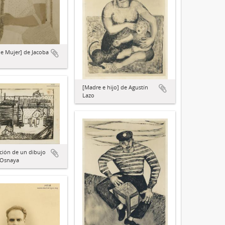
de Mujer] de Jacoba
[Madre e hijo] de Agustín
Lazo
ción de un dibujo
 Osnaya