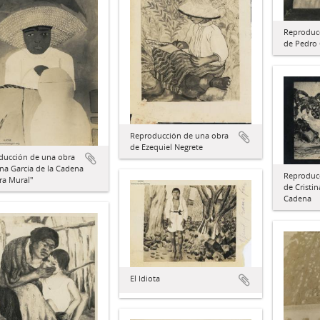
Reproduc
de Pedro 
Reproducción de una obra
de Ezequiel Negrete
ducción de una obra
na García de la Cadena
Reproduc
ra Mural"
de Cristin
Cadena
El Idiota