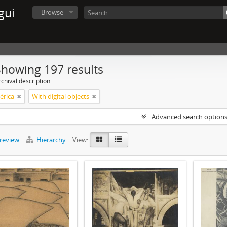
gui
Browse
Showing 197 results
chival description
érica
With digital objects
Advanced search option
preview
Hierarchy
View: