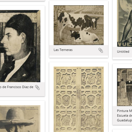
Las Terneras
Untitled
o de Francisco Díaz de
Pintura M
Escuela de
Guadalupe