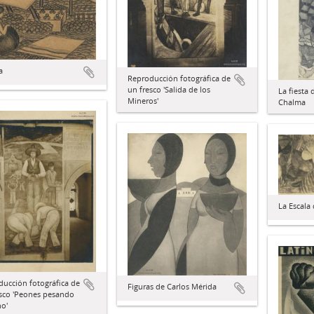
a
Reproducción fotográfica de
un fresco 'Salida de los
La fiesta 
Mineros'
Chalma
La Escala 
ucción fotográfica de
Figuras de Carlos Mérida
esco 'Peones pesando
no'