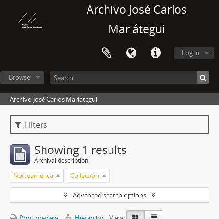
Archivo José Carlos
Mariátegui
Log in
Browse
Archivo José Carlos Mariátegui
Filters
Showing 1 results
Archival description
Norteamérica
Collection
Advanced search options
Print preview
Hierarchy
View: