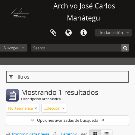
Archivo José Carlos
Mariátegui
Iniciar sesión
Navegar
Filtros
Mostrando 1 resultados
Descripción archivística
Norteamérica
Colección
Opciones avanzadas de búsqueda
Imprimir vista previa
Hierarchy
Ver :