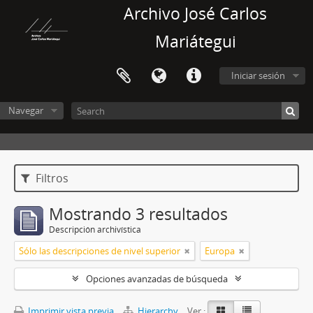
Archivo José Carlos
Mariátegui
Iniciar sesión
Navegar
Filtros
Mostrando 3 resultados
Descripción archivística
Sólo las descripciones de nivel superior
Europa
Opciones avanzadas de búsqueda
Imprimir vista previa
Hierarchy
Ver :