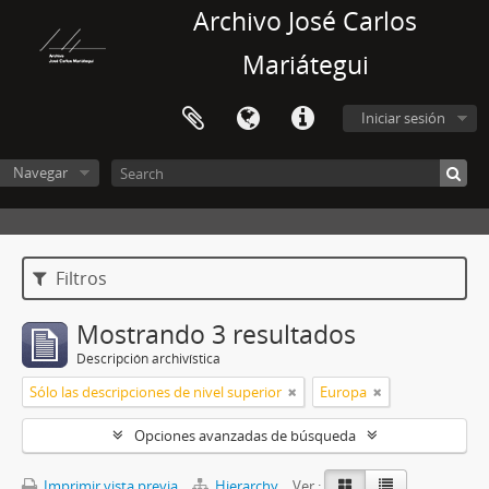
Archivo José Carlos
Mariátegui
Iniciar sesión
Navegar
Filtros
Mostrando 3 resultados
Descripción archivística
Sólo las descripciones de nivel superior
Europa
Opciones avanzadas de búsqueda
Imprimir vista previa
Hierarchy
Ver :