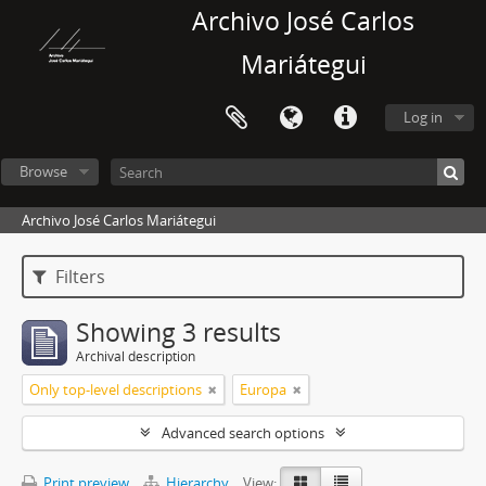
Archivo José Carlos
Mariátegui
Log in
Browse
Archivo José Carlos Mariátegui
Filters
Showing 3 results
Archival description
Only top-level descriptions
Europa
Advanced search options
Print preview
Hierarchy
View: