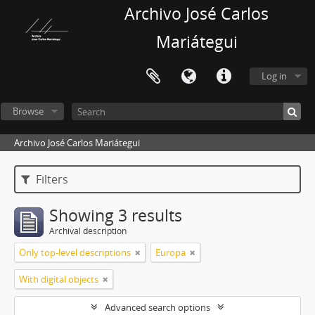
Archivo José Carlos
Mariátegui
Log in
Browse
Archivo José Carlos Mariátegui
Filters
Showing 3 results
Archival description
Only top-level descriptions
Europa
With digital objects
Advanced search options