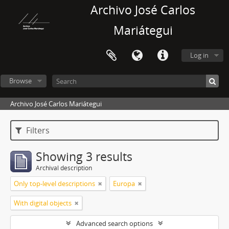
Archivo José Carlos
Mariátegui
Log in
Browse
Archivo José Carlos Mariátegui
Filters
Showing 3 results
Archival description
Only top-level descriptions
Europa
With digital objects
Advanced search options