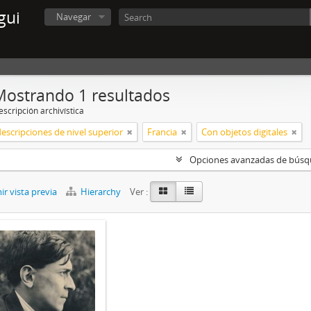
gui
Navegar
Mostrando 1 resultados
scripción archivística
descripciones de nivel superior
Francia
Con objetos digitales
Opciones avanzadas de bús
r vista previa
Hierarchy
Ver :