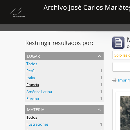
Archivo José Carlos Mariáte
Restringir resultados por:
De
lugar
Sólo las 
Todos
Perú
1
Italia
1
Imprimi
Francia
1
América Latina
1
Europa
1
materia
Todos
Ilustraciones
1