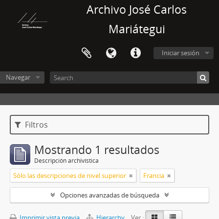
Archivo José Carlos
Mariátegui
Iniciar sesión
Navegar
Filtros
Mostrando 1 resultados
Descripción archivística
Sólo las descripciones de nivel superior
Francia
Opciones avanzadas de búsqueda
Imprimir vista previa
Hierarchy
Ver :