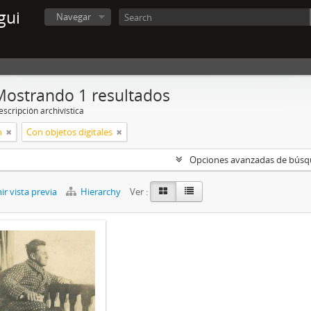
gui
Navegar
Mostrando 1 resultados
scripción archivística
n
Con objetos digitales
Opciones avanzadas de bús
r vista previa
Hierarchy
Ver :