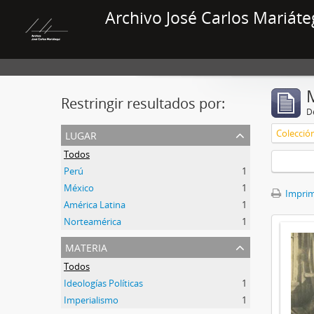
Archivo José Carlos Mariáte
Restringir resultados por:
De
lugar
Colecció
Todos
Perú
1
México
1
Imprimi
América Latina
1
Norteamérica
1
materia
Todos
Ideologías Políticas
1
Imperialismo
1