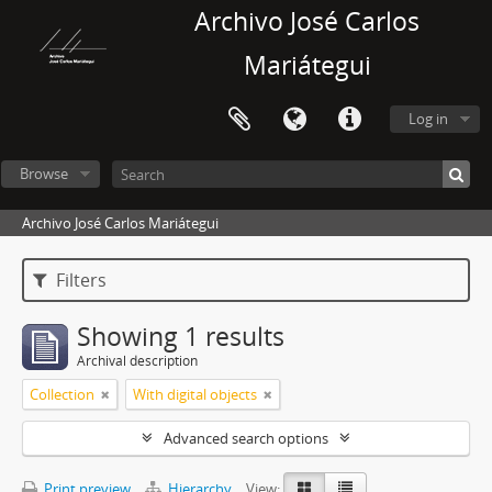
Archivo José Carlos
Mariátegui
Log in
Browse
Archivo José Carlos Mariátegui
Filters
Showing 1 results
Archival description
Collection
With digital objects
Advanced search options
Print preview
Hierarchy
View: