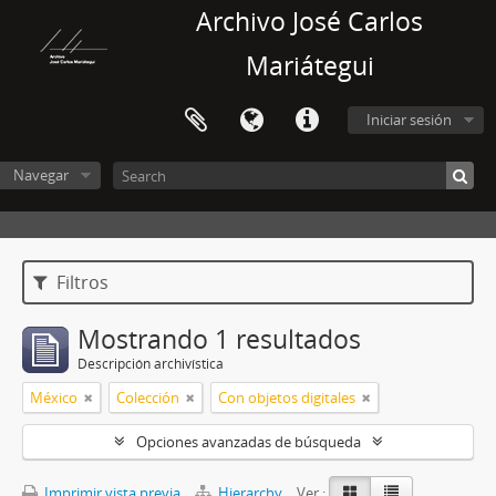
Archivo José Carlos
Mariátegui
Iniciar sesión
Navegar
Filtros
Mostrando 1 resultados
Descripción archivística
México
Colección
Con objetos digitales
Opciones avanzadas de búsqueda
Imprimir vista previa
Hierarchy
Ver :