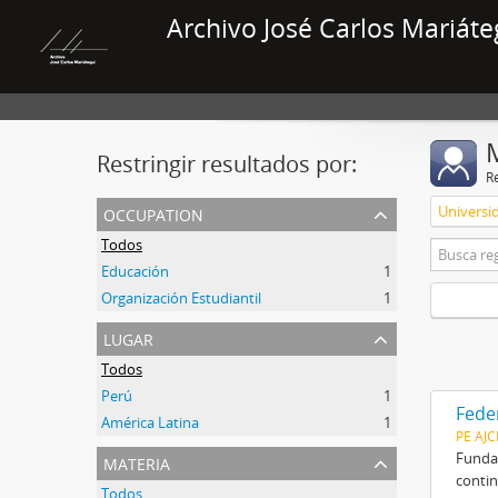
Archivo José Carlos Mariáte
Restringir resultados por:
R
occupation
Universi
Todos
Educación
1
Organización Estudiantil
1
lugar
Todos
Perú
1
Fede
América Latina
1
PE AJ
materia
Fundad
contin
Todos