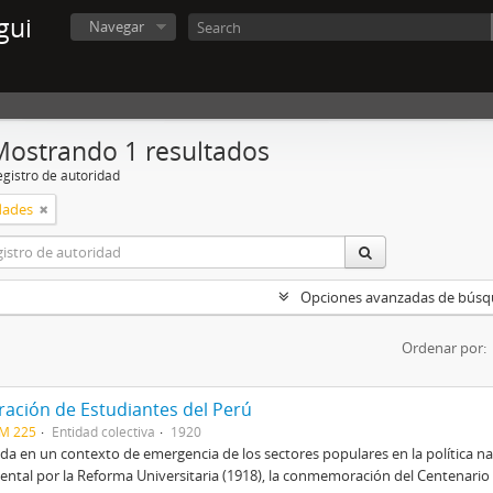
gui
Navegar
Mostrando 1 resultados
egistro de autoridad
dades
Opciones avanzadas de bús
Ordenar por:
ración de Estudiantes del Perú
CM 225
Entidad colectiva
1920
a en un contexto de emergencia de los sectores populares en la política na
ental por la Reforma Universitaria (1918), la conmemoración del Centenario