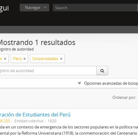
gui
Navegar
Mostrando 1 resultados
egistro de autoridad
ón
Perú
Universidades
Opciones avanzadas de bús
Ordenar por:
ración de Estudiantes del Perú
CM 225
Entidad colectiva
1920
a en un contexto de emergencia de los sectores populares en la política na
ental por la Reforma Universitaria (1918), la conmemoración del Centenario