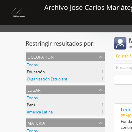
Archivo José Carlos Mariáte
Restringir resultados por:
R
occupation
Educaci
Todos
Educación
1
Organización Estudiantil
1
lugar
Todos
Perú
1
Fede
América Latina
1
PE AJ
materia
Fundad
contin
Todos