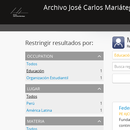
Archivo José Carlos Mariáte
Restringir resultados por:
R
occupation
Educaci
Todos
Educación
1
Organización Estudiantil
1
lugar
Todos
Perú
1
Fede
América Latina
1
PE AJ
materia
Fundad
contin
Todos