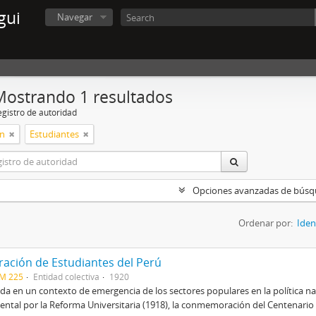
gui
Navegar
Mostrando 1 resultados
egistro de autoridad
ón
Estudiantes
Opciones avanzadas de bús
Ordenar por:
Iden
ración de Estudiantes del Perú
CM 225
Entidad colectiva
1920
a en un contexto de emergencia de los sectores populares en la política na
ental por la Reforma Universitaria (1918), la conmemoración del Centenario