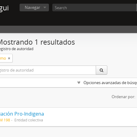
gui
Navegar
Mostrando 1 resultados
egistro de autoridad
smo
Opciones avanzadas de bús
Ordenar por:
iación Pro-Indigena
CM 198
Entidad colectiva