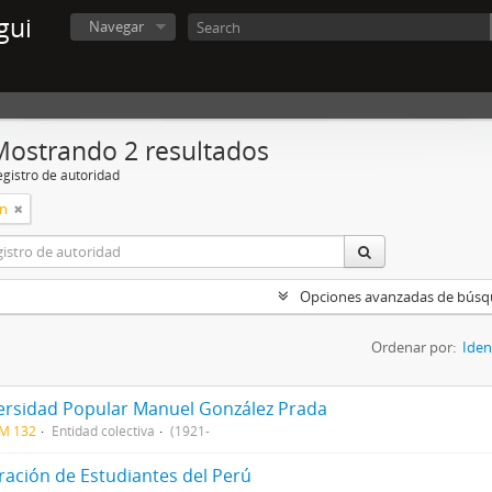
gui
Navegar
Mostrando 2 resultados
egistro de autoridad
ón
Opciones avanzadas de bús
Ordenar por:
Iden
ersidad Popular Manuel González Prada
CM 132
Entidad colectiva
(1921-
ración de Estudiantes del Perú