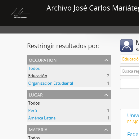
Archivo José Carlos Mariáte
Restringir resultados por:
R
occupation
Educaci
Todos
Educación
2
Organización Estudiantil
1
lugar
Todos
Perú
1
Univ
América Latina
1
PE AJ
materia
Fede
Todos