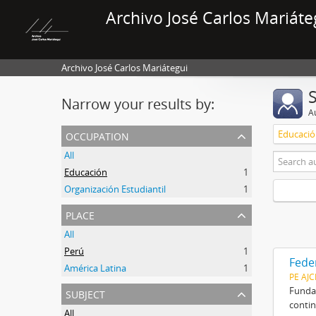
Archivo José Carlos Mariáte
Archivo José Carlos Mariátegui
Narrow your results by:
A
occupation
Educaci
All
Educación
1
Organización Estudiantil
1
place
All
Perú
1
Fede
América Latina
1
PE AJ
subject
Fundad
contin
All