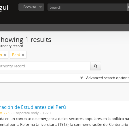
gui
Browse
Showing 1 results
uthority record
ón
Perú
Advanced search option
ración de Estudiantes del Perú
CM 225
Corporate body
1920
a en un contexto de emergencia de los sectores populares en la política na
ental por la Reforma Universitaria (1918), la conmemoración del Centenario