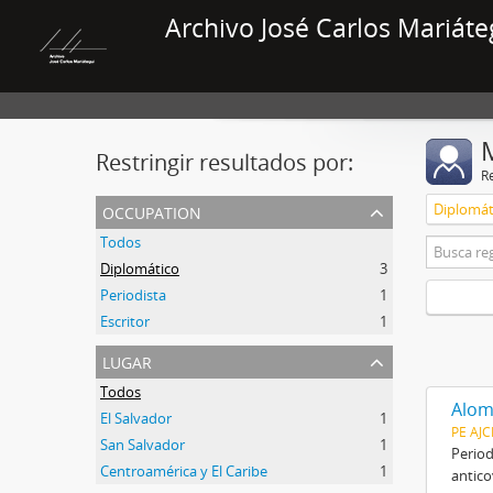
Archivo José Carlos Mariáte
Restringir resultados por:
R
occupation
Diplomát
Todos
Diplomático
3
Periodista
1
Escritor
1
lugar
Todos
Aloma
El Salvador
1
PE AJ
San Salvador
1
Period
Centroamérica y El Caribe
1
antico