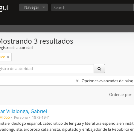
gui
Navegar
Mostrando 3 resultados
egistro de autoridad
ico
Opciones avanzadas de bús
Ordenar por:
r Villalonga, Gabriel
CM 055
Persona
1873-1941
ista e ideólogo español, catedrático de lengua y literatura española en ins
vadonguista, ardoroso catalanista, diputado y embajador de la República en